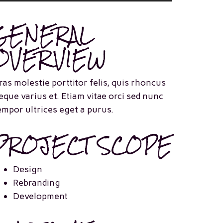
GENERAL
OVERVIEW
ras molestie porttitor felis, quis rhoncus
eque varius et. Etiam vitae orci sed nunc
empor ultrices eget a purus.
PROJECT SCOPE
Design
Rebranding
Development