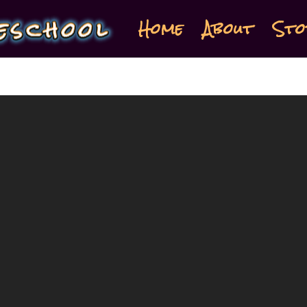
Home
About
Sto